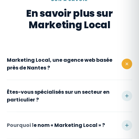
En savoir plus sur
Marketing Local
Marketing Local, une agence web basée
près de Nantes ?
Marketing Local, c'est une aventure née à
Êtes-vous spécialisés sur un secteur en
Sautron, au nord de Nantes, en Loire-
particulier ?
Atlantique. C'est au cœur de ce territoire
dynamique que notre siège est installé et
On travaille surtout avec des TPE, artisans
que notre équipe travaille au quotidien.
et commerçants locaux — boulangeries,
Pourquoi le nom « Marketing Local » ?
artisans du bâtiment, instituts de beauté,
Mais notre activité s'étend bien au-delà :