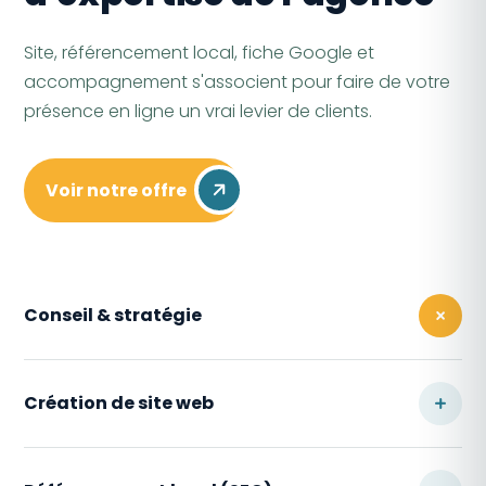
Site, référencement local, fiche Google et
accompagnement s'associent pour faire de votre
présence en ligne un vrai levier de clients.
Voir notre offre
Conseil & stratégie
Notre équipe analyse votre visibilité actuelle et
Création de site web
votre marché local, puis vous guide sur les leviers
de performance qui s'offrent à vous.
En collaboration étroite avec vous, on définit vos